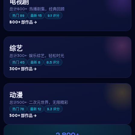
电视剧
总计
800+
·
热播剧集，经典回顾
热门
89
最新
15
9.1
评分
800+
部作品 →
综艺
总计
300+
·
娱乐综艺，轻松时光
热门
45
最新
8
8.5
评分
300+
部作品 →
动漫
总计
500+
·
二次元世界，无限精彩
热门
78
最新
12
9.3
评分
500+
部作品 →
2,800+