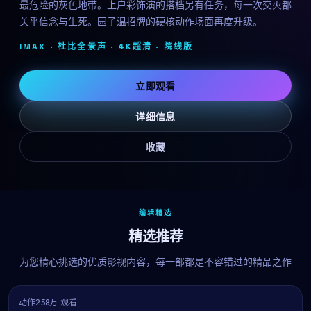
最危险的灰色地带。上户彩饰演的搭档另有任务，每一次交火都
关乎信念与生死。园子温招牌的硬核动作场面再度升级。
IMAX · 杜比全景声 · 4K超清 ·
院线版
立即观看
详细信息
收藏
编辑精选
精选推荐
为您精心挑选的优质影视内容，每一部都是不容错过的精品之作
动作
258万 观看
7.6
热播