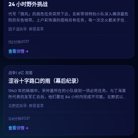
24 小时野外挑战
代号「猎风」的高危任务突然下达，玄彬带领特别小队深入横滨最危
险的灰色地带。上户彩饰演的搭档另有任务，每一次交火都关乎信念
与生死。园子温招牌的硬核动作场面再度升级。
园子温
执导 · 群星荟萃
2017
152分钟
查看详情 →
战争
NEW
1.6亿 观看
6.7
涩谷十字路口的雨（幕后纪录）
1940 年的硝烟中，宋仲基所在的小队接到一项必死任务。与丁海寅
所代表的友军汇合后，他们要在 84 小时内完成不可能。北野武以克
制的笔触，呈现了战争中最微小却最珍贵的人性微光。
北野武
执导 · 群星荟萃
2021
126分钟
查看详情 →