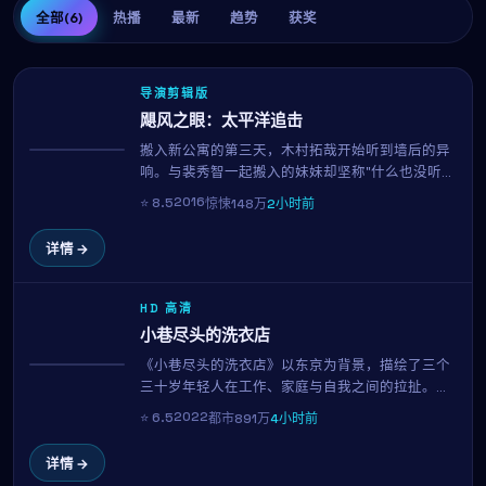
全部
(6)
热播
最新
趋势
获奖
导演剪辑版
飓风之眼：太平洋追击
搬入新公寓的第三天，木村拓哉开始听到墙后的异
热播
响。与裴秀智一起搬入的妹妹却坚称"什么也没听
到"。当真相终于显现，所有看似日常的细节都成了
2016
⭐
8.5
惊悚
148万
2小时前
恐惧的来源。新海诚用极简的音效与克制的镜头，
呈现一部令人后劲十足的心理惊悚片。
详情 →
HD 高清
小巷尽头的洗衣店
《小巷尽头的洗衣店》以东京为背景，描绘了三个
NEW
三十岁年轻人在工作、家庭与自我之间的拉扯。柳
俊烈与北川景子的对手戏自然有张力，导演中岛哲
2022
⭐
6.5
都市
891万
4小时前
也延续其一贯的细腻笔触，在147分钟的时长内呈现
一幅真实而温暖的都市群像。
详情 →