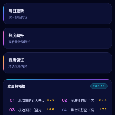
每日更新
50+ 部新内容
热度飙升
观看量持续增长
品质保证
精选优质内容
本周热播榜
TOP 10
01
02
⭐
7.6
⭐
9.4
北海道的春天来得很慢（蓝光珍藏版）
魔法师的便当店
03
04
⭐
6.8
⭐
7.3
极地围猎（蓝光珍藏版）
第七颗行星（高清完整版）