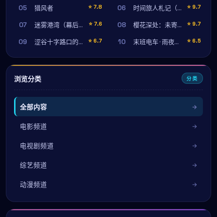
05
06
⭐
7.8
⭐
9.7
猎风者
时间旅人札记（高清完整版）
07
08
⭐
7.6
⭐
9.7
迷雾港湾（幕后纪录）
樱花深处：未寄出的信
09
10
⭐
6.7
⭐
6.5
涩谷十字路口的雨（幕后纪录）
末班电车 · 雨夜守望
浏览分类
分类
全部内容
电影频道
电视剧频道
综艺频道
动漫频道