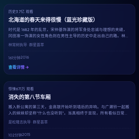
历史
3.7亿 观看
7.6
获奖
北海道的春天来得很慢（蓝光珍藏版）
时代是 1682 年的乱世，宋仲基饰演的将军身处忠诚与理想的夹缝，
冈田准一饰演的女性角色则在男性主导的历史中走出自己的路。林常
树用细致的服化道与考究的场景，重现一段被忽略的过往。
林常树
执导 · 群星荟萃
2016
161分钟
查看详情 →
惊悚
671万 观看
6.9
趋势
消失的第八节车厢
搬入新公寓的第三天，金高银开始听到墙后的异响。与广濑铃一起搬
入的妹妹却坚称"什么也没听到"。当真相终于显现，所有看似日常的
细节都成了恐惧的来源。是松隆志用极简的音效与克制的镜头，呈现
是松隆志
执导 · 群星荟萃
一部令人后劲十足的心理惊悚片。
2015
102分钟