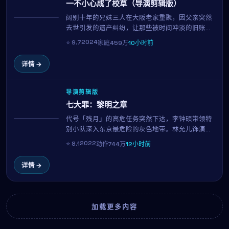
一不小心成了校草（导演剪辑版）
阔别十年的兄妹三人在大阪老家重聚，因父亲突然
热播
去世引发的遗产纠纷，让那些被时间冲淡的旧账重
新摆上桌面。韩素希与新垣结衣的对手戏成为全片
2024
⭐
9.7
家庭
459万
10小时前
高光，柳承完用温柔而锐利的镜头，剖开一个普通
家庭的真实褶皱。
详情 →
导演剪辑版
七大罪：黎明之章
代号「残月」的高危任务突然下达，李钟硕带领特
NEW
别小队深入东京最危险的灰色地带。林允儿饰演的
搭档另有任务，每一次交火都关乎信念与生死。滨
2022
⭐
8.1
动作
744万
12小时前
口龙介招牌的硬核动作场面再度升级。
详情 →
加载更多内容