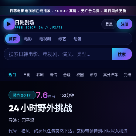
日韩电影电视剧在线播放 · 1080P 高清 · 无广告免费 · 每日同步更新
日韩剧场
▶
登录
注册
FREE · 1080P · DAILY UPDATE
首页
电影
电视剧
综艺
动漫
搜索
日剧
韩剧
爱情
悬疑
校园
治愈
高分推荐
完结
热门：
7.6
152分钟
动作
2017
评分
24 小时野外挑战
导演：
园子温
代号「猎风」的高危任务突然下达，玄彬带领特别小队深入横滨