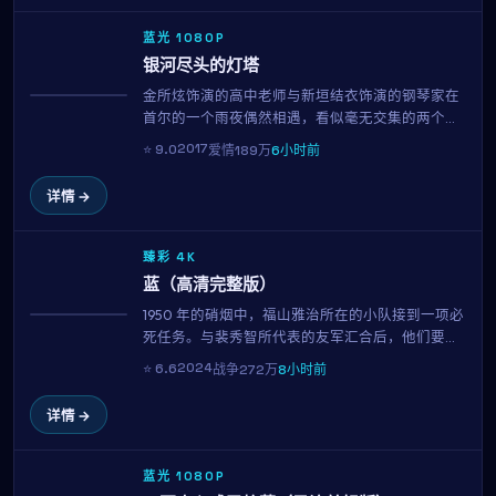
蓝光 1080P
银河尽头的灯塔
金所炫饰演的高中老师与新垣结衣饰演的钢琴家在
获奖
首尔的一个雨夜偶然相遇，看似毫无交集的两个
人，因为一封被错送的信、一首循环播放的旧歌、
2017
⭐
9.0
爱情
189万
6小时前
或是一只走失的猫，开始走进彼此的日常。这部由
李俊益执导的2017年作品，用克制而温柔的镜头语
详情 →
言，呈现了都市人之间最纯粹的悸动。
臻彩 4K
蓝（高清完整版）
1950 年的硝烟中，福山雅治所在的小队接到一项必
趋势
死任务。与裴秀智所代表的友军汇合后，他们要在
81 小时内完成不可能。罗鸿振以克制的笔触，呈现
2024
⭐
6.6
战争
272万
8小时前
了战争中最微小却最珍贵的人性微光。
详情 →
蓝光 1080P